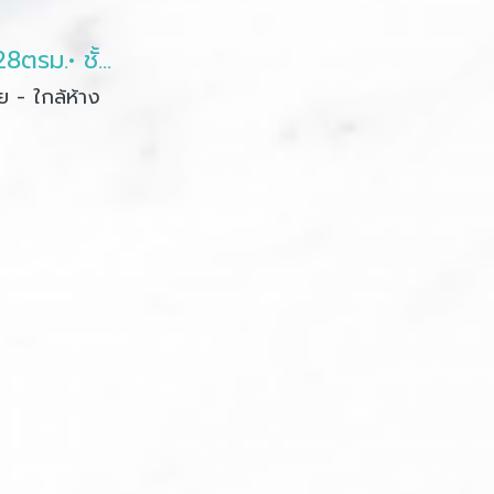
พลัม คอนโด นวมินทร์ 86 • 28ตรม.• ชั้น2
ย - ใกล้ห้าง