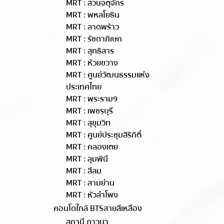
MRT : สวนจตุจักร
MRT : พหลโยธิน
MRT : ลาดพร้าว
MRT : รัชดาภิเษก
MRT : สุทธิสาร
MRT : ห้วยขวาง
MRT : ศูนย์วัฒนธรรมแห่ง
ประเทศไทย
MRT : พระราม9
MRT : เพชรบุรี
MRT : สุขุมวิท
MRT : ศูนย์ประชุมสิริกิติ์
MRT : คลองเตย
MRT : ลุมพินี
MRT : สีลม
MRT : สามย่าน
MRT : หัวลำโพง
คอนโดใกล้ BTSสายสีเหลือง
สถานี ภาวนา