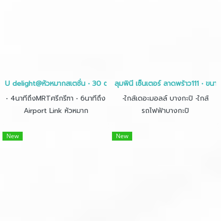
U delight@หัวหมากสเตชั่น • 30 ตรม
ลุมพินี เซ็นเตอร์ ลาดพร้าว111 • ขน
• 4นาทีถึงMRTศรีกรีฑา • 6นาทีถึง
•ใกล้เดอะมอลล์ บางกะปิ •ใกล้
Airport Link หัวหมาก
รถไฟฟ้าบางกะปิ
New
New