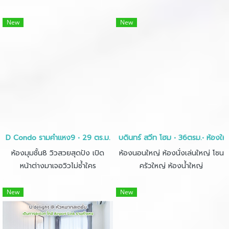
พยาบาลเวชธานี
New
New
D Condo รามคำแหง9 • 29 ตร.ม.
บดินทร์ สวีท โฮม • 36ตรม.• ห้องใ
ห้องมุมชั้น8 วิวสวยสุดปัง เปิด
ห้องนอนใหญ่ ห้องนั่งเล่นใหญ่ โซน
หน้าต่างมาเจอวิวไม่ซ้ำใคร
ครัวใหญ่ ห้องน้ำใหญ่
New
New