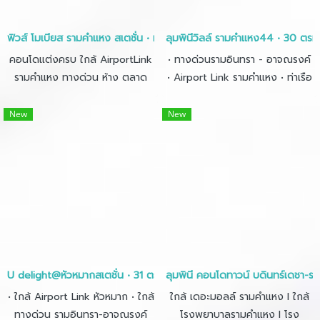
ฟิวส์ โมเบียส รามคำแหง สเตชั่น • ห้อง 30 ตร.ม.
ลุมพินีวิลล์ รามคำแหง44 • 30 ตรม
คอนโดแต่งครบ ใกล้ AirportLink
• ทางด่วนรามอินทรา - อาจณรงค์
รามคำแหง ทางด่วน ห้าง ตลาด
• Airport Link รามคำแหง • ท่าเรือ
ครบจบ!
คลองแสนแสบ
New
New
U delight@หัวหมากสเตชั่น • 31 ตรม
ลุมพินี คอนโดทาวน์ บดินทร์เดชา-รา
• ใกล้ Airport Link หัวหมาก • ใกล้
ใกล้ เดอะมอลล์ รามคำแหง l ใกล้
ทางด่วน รามอินทรา-อาจณรงค์
โรงพยาบาลรามคำแหง l โรง