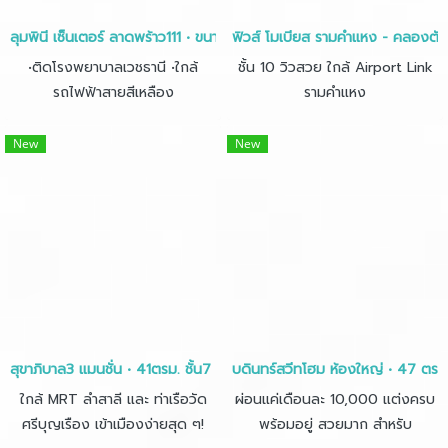
ลุมพินี เซ็นเตอร์ ลาดพร้าว111 • ขนาด 28ตร.ม.
ฟิวส์ โมเบียส รามคำแหง - คลองตัน
•ติดโรงพยาบาลเวชธานี •ใกล้
ชั้น 10 วิวสวย ใกล้ Airport Link
รถไฟฟ้าสายสีเหลือง
รามคำแหง
New
New
สุขาภิบาล3 แมนชั่น • 41ตรม. ชั้น7 • 1นอน 1น้ำ
บดินทร์สวีทโฮม ห้องใหญ่ • 47 ตรม
ใกล้ MRT ลำสาลี และ ท่าเรือวัด
ผ่อนแค่เดือนละ 10,000 แต่งครบ
ศรีบุญเรือง เข้าเมืองง่ายสุด ๆ!
พร้อมอยู่ สวยมาก สำหรับ