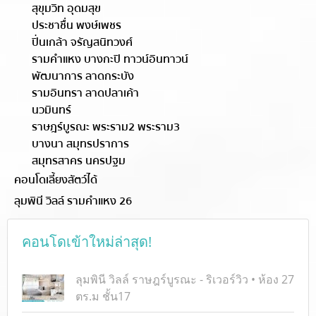
สุขุมวิท อุดมสุข
ประชาชื่น พงษ์เพชร
ปิ่นเกล้า จรัญสนิทวงศ์
รามคำแหง บางกะปิ ทาวน์อินทาวน์
พัฒนาการ ลาดกระบัง
รามอินทรา ลาดปลาเค้า
นวมินทร์
ราษฎร์บูรณะ พระราม2 พระราม3
บางนา สมุทรปราการ
สมุทรสาคร นครปฐม
คอนโดเลี้ยงสัตว์ได้
ลุมพินี วิลล์ รามคำแหง 26
คอนโดเข้าใหม่ล่าสุด!
ลุมพินี วิลล์ ราษฎร์บูรณะ - ริเวอร์วิว • ห้อง 27
ตร.ม ชั้น17