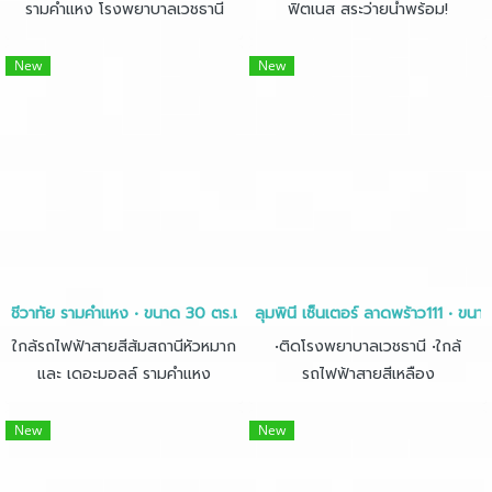
รามคำแหง โรงพยาบาลเวชธานี
ฟิตเนส สระว่ายน้ำพร้อม!
New
New
ชีวาทัย รามคำแหง • ขนาด 30 ตร.ม.
ลุมพินี เซ็นเตอร์ ลาดพร้าว111 • ขน
ใกล้รถไฟฟ้าสายสีส้มสถานีหัวหมาก
•ติดโรงพยาบาลเวชธานี •ใกล้
และ เดอะมอลล์ รามคำแหง
รถไฟฟ้าสายสีเหลือง
New
New