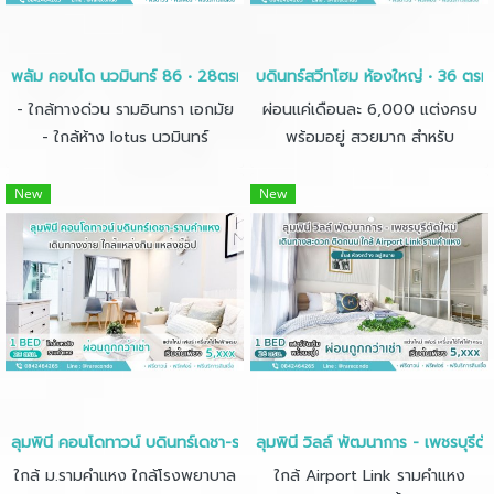
พลัม คอนโด นวมินทร์ 86 • 28ตรม.• ชั้น2
บดินทร์สวีทโฮม ห้องใหญ่ • 36 ตรม. 
- ใกล้ทางด่วน รามอินทรา เอกมัย
ผ่อนแค่เดือนละ 6,000 แต่งครบ
- ใกล้ห้าง lotus นวมินทร์
พร้อมอยู่ สวยมาก สำหรับ
ครอบครัว 1 ห้องนอน 1 ห้องน้ำ มี
โซนครัวและโซนนั่งเล่น /ผ่อนถูก
New
New
กว่าเช่า/ใกล้โรงเรียนบดินทร์เดชา
ลุมพินี คอนโดทาวน์ บดินทร์เดชา-รามคำแหง • 28 ตร.ม.
ลุมพินี วิลล์ พัฒนาการ - เพชรบุรีตั
ใกล้ ม.รามคำแหง ใกล้โรงพยาบาล
ใกล้ Airport Link รามคำแหง