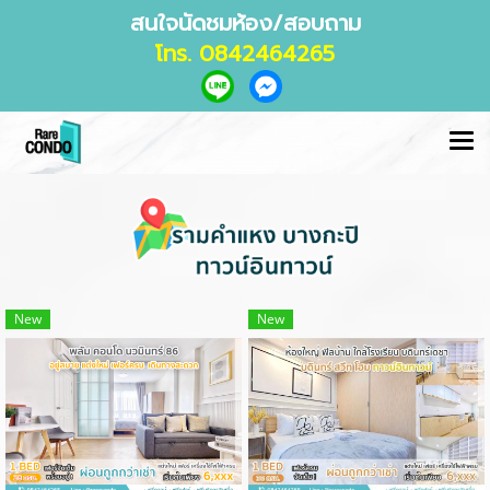
สนใจนัดชมห้อง/สอบถาม
โทร. 0842464265
New
New