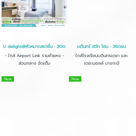
U delight@หัวหมากสเตชั่น • 30ตรม.• 1นอน 1น้ำ 1ครัว
บดินทร์ สวีท โฮม • 36ตรม.
- ใกล้ Airport Link รามคำแหง -
ใกล้โรงเรียนบดินทรเดชา และ
ส่วนกลาง จัดเต็ม
เดอะมอลล์ บางกะปิ
New
New