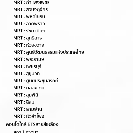
MRT : กำแพงเพชร
MRT : สวนจตุจักร
MRT : พหลโยธิน
MRT : ลาดพร้าว
MRT : รัชดาภิเษก
MRT : สุทธิสาร
MRT : ห้วยขวาง
MRT : ศูนย์วัฒนธรรมแห่งประเทศไทย
MRT : พระราม9
MRT : เพชรบุรี
MRT : สุขุมวิท
MRT : ศูนย์ประชุมสิริกิติ์
MRT : คลองเตย
MRT : ลุมพินี
MRT : สีลม
MRT : สามย่าน
MRT : หัวลำโพง
คอนโดใกล้ BTSสายสีเหลือง
สถานี ภาวนา