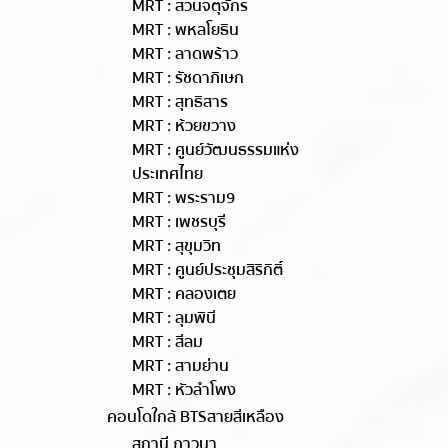
MRT : สวนจตุจักร
MRT : พหลโยธิน
MRT : ลาดพร้าว
MRT : รัชดาภิเษก
MRT : สุทธิสาร
MRT : ห้วยขวาง
MRT : ศูนย์วัฒนธรรมแห่ง
ประเทศไทย
MRT : พระราม9
MRT : เพชรบุรี
MRT : สุขุมวิท
MRT : ศูนย์ประชุมสิริกิติ์
MRT : คลองเตย
MRT : ลุมพินี
MRT : สีลม
MRT : สามย่าน
MRT : หัวลำโพง
คอนโดใกล้ BTSสายสีเหลือง
สถานี ภาวนา