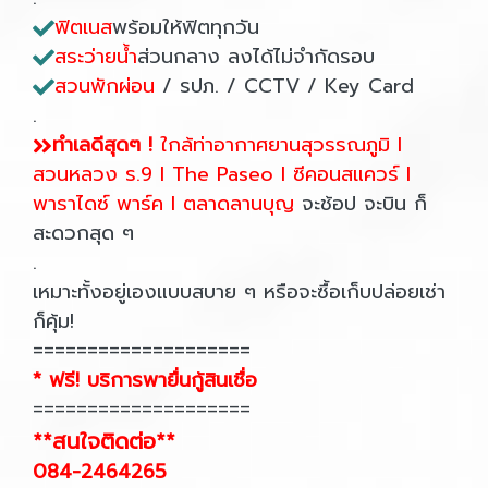
ฟิตเนส
พร้อมให้ฟิตทุกวัน
สระว่ายน้ำ
ส่วนกลาง ลงได้ไม่จำกัดรอบ
สวนพักผ่อน
/ รปภ. / CCTV / Key Card
.
ทำเลดีสุดๆ
!
ใกล้ท่าอากาศยานสุวรรณภูมิ l
สวนหลวง ร.9 l The Paseo l ซีคอนสแควร์ l
พาราไดซ์ พาร์ค l ตลาดลานบุญ
จะช้อป จะบิน ก็
สะดวกสุด ๆ
.
เหมาะทั้งอยู่เองแบบสบาย ๆ หรือจะซื้อเก็บปล่อยเช่า
ก็คุ้ม!
====================
* ฟรี! บริการพายื่นกู้สินเชื่อ
====================
**สนใจติดต่อ**
084-2464265