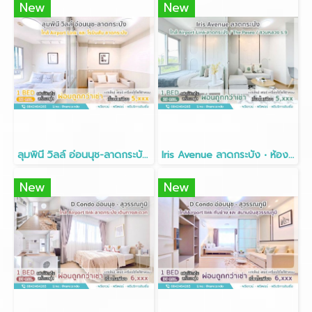
New
New
ลุมพินี วิลล์ อ่อนนุช-ลาดกระบัง • ห้อง 23ตรม.• ชั้น2 อาคาร D
Iris Avenue ลาดกระบัง • ห้อง 28ตรม.• ชั้น2
New
New