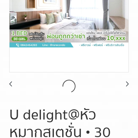
U delight@หัว
หมากสเตชั่น • 30