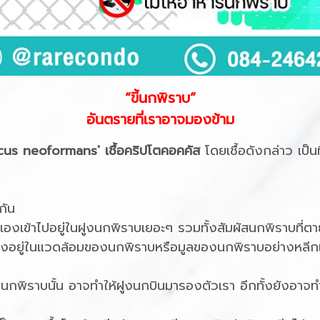
“ขี้นกพิราบ”
อันตรายที่เราอาจมองข้าม
us neoformans' เชื้อคริปโตคอคคัส
โดยเชื้อดังกล่าว เป็น
ๆกัน
เองเข้าไปอยู่ในฝูงนกพิราบเยอะๆ รวมทั้งสัมผัสนกพิราบที่ตา
องอยู่ในแวดล้อมของนกพิราบหรือมูลของนกพิราบอย่างหลีกเ
กพิราบนั้น อาจทำให้ฝูงนกบินมารองตัวเรา อีกทั้งยังอาจทำใ