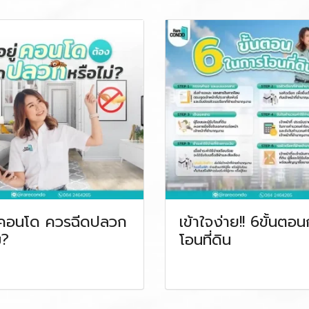
่คอนโด ควรฉีดปลวก
เข้าใจง่าย!! 6ขั้นตอ
ม?
โอนที่ดิน