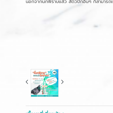
นอกจากนกพิราบแล้ว สัตว์ปีกอื่นๆ ก็สามารถเ