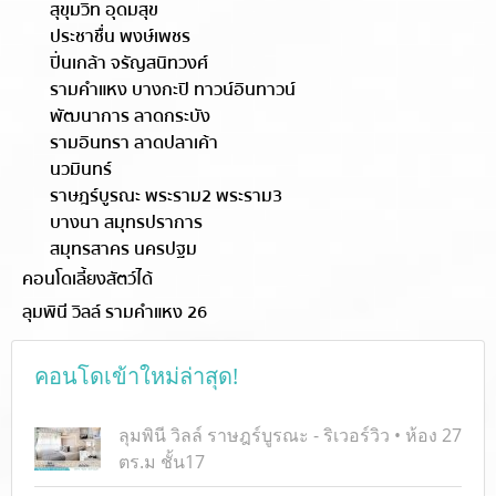
สุขุมวิท อุดมสุข
ประชาชื่น พงษ์เพชร
ปิ่นเกล้า จรัญสนิทวงศ์
รามคำแหง บางกะปิ ทาวน์อินทาวน์
พัฒนาการ ลาดกระบัง
รามอินทรา ลาดปลาเค้า
นวมินทร์
ราษฎร์บูรณะ พระราม2 พระราม3
บางนา สมุทรปราการ
สมุทรสาคร นครปฐม
คอนโดเลี้ยงสัตว์ได้
ลุมพินี วิลล์ รามคำแหง 26
คอนโดเข้าใหม่ล่าสุด!
ลุมพินี วิลล์ ราษฎร์บูรณะ - ริเวอร์วิว • ห้อง 27
ตร.ม ชั้น17