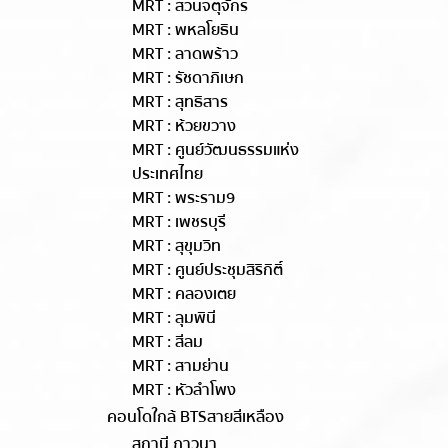
MRT : สวนจตุจักร
MRT : พหลโยธิน
MRT : ลาดพร้าว
MRT : รัชดาภิเษก
MRT : สุทธิสาร
MRT : ห้วยขวาง
MRT : ศูนย์วัฒนธรรมแห่ง
ประเทศไทย
MRT : พระราม9
MRT : เพชรบุรี
MRT : สุขุมวิท
MRT : ศูนย์ประชุมสิริกิติ์
MRT : คลองเตย
MRT : ลุมพินี
MRT : สีลม
MRT : สามย่าน
MRT : หัวลำโพง
คอนโดใกล้ BTSสายสีเหลือง
สถานี ภาวนา