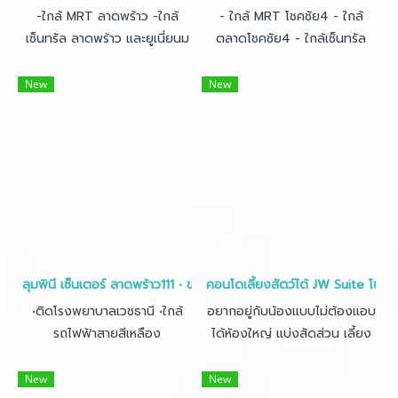
-ใกล้ MRT ลาดพร้าว -ใกล้
- ใกล้ MRT โชคชัย4 - ใกล้
เซ็นทรัล ลาดพร้าว และยูเนี่ยนม
ตลาดโชคชัย4 - ใกล้เซ็นทรัล
อลล์
อีสต์วิลล์ และโลตัส รามอินทรา
New
New
ลุมพินี เซ็นเตอร์ ลาดพร้าว111 • ขนาด 26ตร.ม.
คอนโดเลี้ยงสัตว์ได้ JW Suite โชค
•ติดโรงพยาบาลเวชธานี •ใกล้
อยากอยู่กับน้องแบบไม่ต้องแอบ
รถไฟฟ้าสายสีเหลือง
ได้ห้องใหญ่ แบ่งสัดส่วน เลี้ยง
สัตว์ได้ ผ่อนเริ่ม 4,xxx บาท
ต้องที่นี่เลย ถูกกว่าเช่า เฟอร์ใหม่
New
New