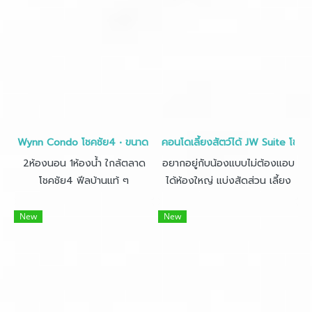
ฟรีโอน เงินเดือน 15,000 กู้ง่าย
Wynn Condo โชคชัย4 • ขนาด 34 ตร.ม.
คอนโดเลี้ยงสัตว์ได้ JW Suite โชค
2ห้องนอน 1ห้องน้ำ ใกล้ตลาด
อยากอยู่กับน้องแบบไม่ต้องแอบ
โชคชัย4 ฟีลบ้านแท้ ๆ
ได้ห้องใหญ่ แบ่งสัดส่วน เลี้ยง
สัตว์ได้ ผ่อนเริ่ม 3,900 ต้องที่นี่
เลย ถูกกว่าเช่า เฟอร์ใหม่ ฟรีโอน
New
New
เงินเดือน 15,000 กู้ง่าย