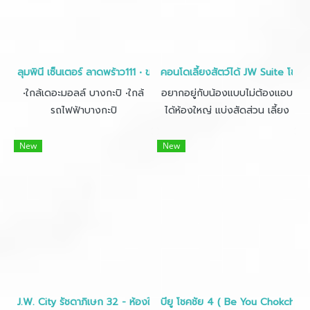
ลุมพินี เซ็นเตอร์ ลาดพร้าว111 • ขนาด 26ตร.ม.
คอนโดเลี้ยงสัตว์ได้ JW Suite โชค
•ใกล้เดอะมอลล์ บางกะปิ •ใกล้
อยากอยู่กับน้องแบบไม่ต้องแอบ
รถไฟฟ้าบางกะปิ
ได้ห้องใหญ่ แบ่งสัดส่วน เลี้ยง
สัตว์ได้ ผ่อนเริ่ม 6000 ต้องที่นี่
เลย ถูกกว่าเช่า เฟอร์ใหม่ ฟรีโอน
New
New
เงินเดือน 20,000 กู้ง่าย
J.W. City รัชดาภิเษก 32 - ห้องใหญ่ 52 ตร.ม - ชั้น 8.
บียู โชคชัย 4 ( Be You Chokchai4 