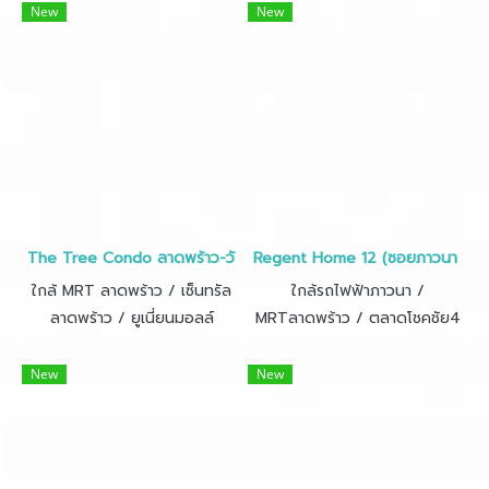
นี่เลย ถูกกว่าเช่า เฟอร์ใหม่ ฟรี
New
New
โอน เงินเดือน 20,000 กู้ง่าย
The Tree Condo ลาดพร้าว-วังหิน • ห้อง 29 ตร.ม.
Regent Home 12 (ซอยภาวนา ลาดพร้
ใกล้ MRT ลาดพร้าว / เซ็นทรัล
ใกล้รถไฟฟ้าภาวนา /
ลาดพร้าว / ยูเนี่ยนมอลล์
MRTลาดพร้าว / ตลาดโชคชัย4
New
New