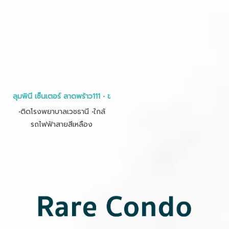
ลุมพินี เซ็นเตอร์ ลาดพร้าว111 • ขนาด 28ตร.ม.
•ติดโรงพยาบาลเวชธานี •ใกล้
รถไฟฟ้าสายสีเหลือง