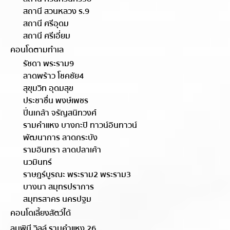
สถานี สวนหลวง ร.9
สถานี ศรีอุดม
สถานี ศรีเอี่ยม
คอนโดตามทำเล
รัชดา พระราม9
ลาดพร้าว โชคชัย4
สุขุมวิท อุดมสุข
ประชาชื่น พงษ์เพชร
ปิ่นเกล้า จรัญสนิทวงศ์
รามคำแหง บางกะปิ ทาวน์อินทาวน์
พัฒนาการ ลาดกระบัง
รามอินทรา ลาดปลาเค้า
นวมินทร์
ราษฎร์บูรณะ พระราม2 พระราม3
บางนา สมุทรปราการ
สมุทรสาคร นครปฐม
คอนโดเลี้ยงสัตว์ได้
ลุมพินี วิลล์ รามคำแหง 26