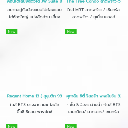
คอนโดเลี้ยงสัตว์ได้ JW Suite โชคชัย4 •ห้อง 33 ตร.ม.
The Tree Condo ลาดพร้าว-วังหิน •
อยากอยู่กับน้องแบบไม่ต้องแอบ
ใกล้ MRT ลาดพร้าว / เซ็นทรัล
ได้ห้องใหญ่ แบ่งสัดส่วน เลี้ยง
ลาดพร้าว / ยูเนี่ยนมอลล์
สัตว์ได้ ผ่อนเริ่ม 6000 ต้องที่นี่
เลย ถูกกว่าเช่า เฟอร์ใหม่ ฟรีโอน
New
New
เงินเดือน 20,000 กู้ง่าย
Regent Home 13 ( สุขุมวิท 93 ) • ขนาด 31ตร.ม.
ศุภาลัย ซิตี้ รีสอร์ท พหลโยธิน 32 •
ใกล้ BTS บางจาก และ โลตัส
- ชั้น 8 วิวสระว่ายน้ำ -ใกล้ BTS
บิ๊กซี ซีคอน พาราไดซ์
เสนานิคม/ ม.เกษตร/ เซนทรัล
ลาดพร้าว
New
New